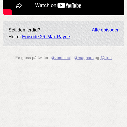
Sett den ferdig?
Alle episoder
Her er
Episode 26: Max Payne
Følg oss på twitter:
@zombieclj
,
@magnars
og
@cjno